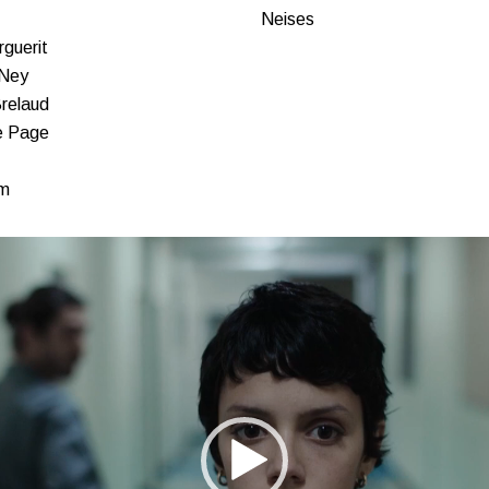
Neises
rguerit
 Ney
Brelaud
e Page
em