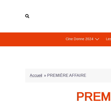
Aller
au
contenu
Cine Donne 2024
Les
Accueil
»
PREMIÈRE AFFAIRE
PREM