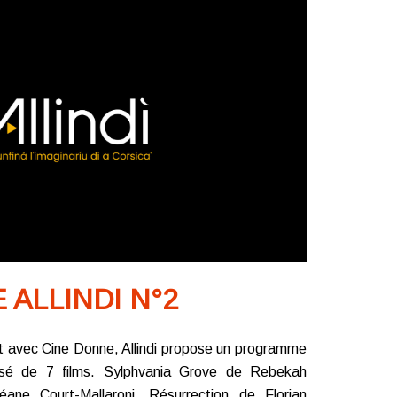
ALLINDI N°2
at avec Cine Donne, Allindi propose un programme
sé de 7 films. Sylphvania Grove de Rebekah
éane Court-Mallaroni, Résurrection de Florian