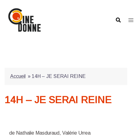
Aller
au
contenu
Accueil
»
14H – JE SERAI REINE
14H – JE SERAI REINE
de Nathalie Masduraud, Valérie Urrea