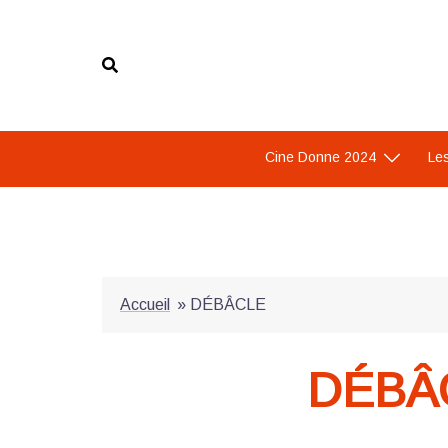
Aller
au
contenu
Cine Donne 2024
Les
Accueil
»
DÉBÂCLE
DÉBÂ