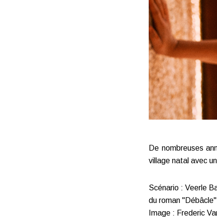
De nombreuses anné
village natal avec u
Scénario : Veerle B
du roman "Débâcle
Image : Frederic V