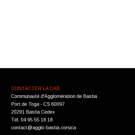
CONTACTER LA CAB
Communauté d'Agglomération de Bastia
Port de Toga - CS 60097
20291 Bastia Cedex
Tél. 04 95 55 18 18
contact@agglo-bastia.corsica