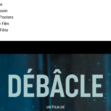
ns
ksson
Pooters
 Film
 Fête