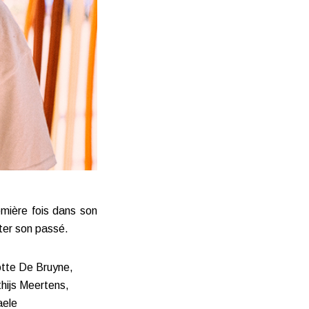
mière fois dans son
nter son passé.
otte De Bruyne,
ijs Meertens,
aele