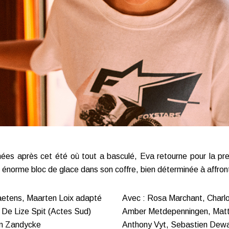
es après cet été où tout a basculé, Eva retourne pour la pre
n énorme bloc de glace dans son coffre, bien déterminée à affro
aetens, Maarten Loix adapté
Avec : Rosa Marchant, Charl
" De Lize Spit (Actes Sud)
Amber Metdepenningen, Matth
an Zandycke
Anthony Vyt, Sebastien Dew