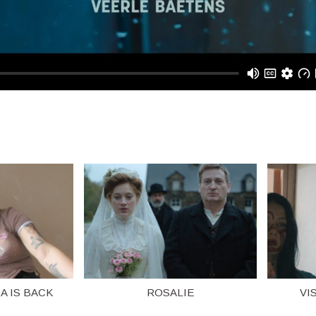
A IS BACK
ROSALIE
VI