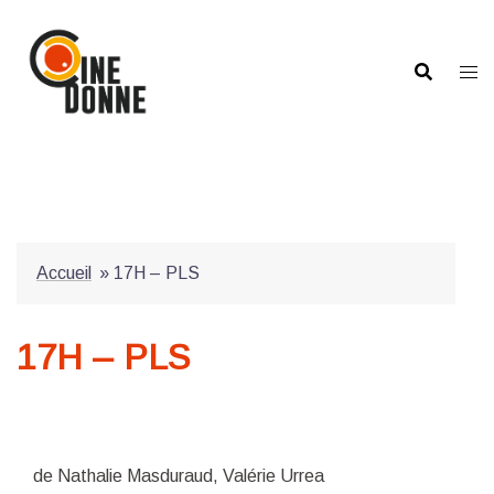
Aller
au
contenu
Accueil
»
17H – PLS
17H – PLS
de Nathalie Masduraud, Valérie Urrea