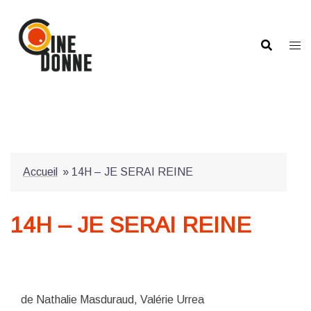
Aller
au
contenu
Accueil
»
14H – JE SERAI REINE
14H – JE SERAI REINE
de Nathalie Masduraud, Valérie Urrea