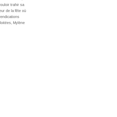
uloir trahir sa
eur de la fête où
endications
loitées, Mylène