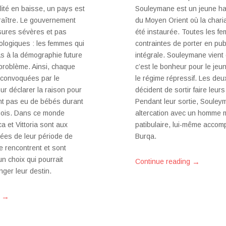
lité en baisse, un pays est
Souleymane est un jeune habi
araître. Le gouvernement
du Moyen Orient où la charia 
sures sévères et pas
été instaurée. Toutes les f
logiques : les femmes qui
contraintes de porter en pub
as à la démographie future
intégrale. Souleymane vient 
problème. Ainsi, chaque
c’est le bonheur pour le jeu
 convoquées par le
le régime répressif. Les deu
r déclarer la raison pour
décident de sortir faire leur
ont pas eu de bébés durant
Pendant leur sortie, Soule
mois. Dans ce monde
altercation avec un homme m
a et Vittoria sont aux
patibulaire, lui-même acco
ées de leur période de
Burqa.
se rencontrent et sont
n choix qui pourrait
→
Continue reading
ger leur destin.
→