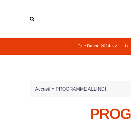
Aller
au
contenu
Cine Donne 2024
Les
Accueil
»
PROGRAMME ALLINDÌ
PROG