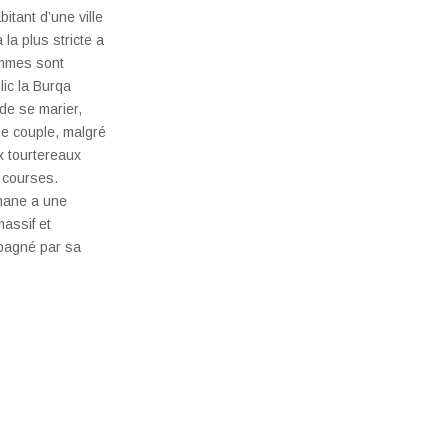
tant d’une ville
la plus stricte a
emmes sont
lic la Burqa
de se marier,
ne couple, malgré
x tourtereaux
s courses.
ymane a une
assif et
mpagné par sa