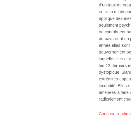
d'un taux de nata
en train de disp
applique des me
seulement psycho
ne contribuent p
du pays sont un 
année elles sont
gouvernement pou
laquelle elles n'
les 12 derniers 
dystopique, Bianc
extrémités oppos
fécondité. Elles 
amenées à faire u
radicalement chan
Continue reading