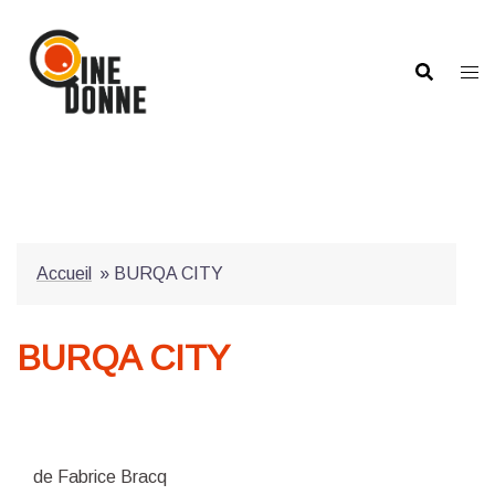
Aller
au
contenu
Accueil
»
BURQA CITY
BURQA CITY
de Fabrice Bracq