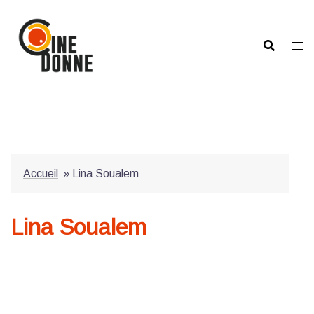
Aller
au
contenu
Accueil
»
Lina Soualem
Lina Soualem