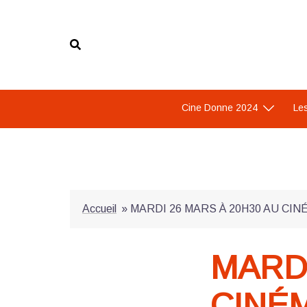
Aller
au
contenu
Cine Donne 2024
Les
Accueil
»
MARDI 26 MARS À 20H30 AU CIN
MARDI
CINÉM