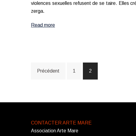
violences sexuelles refusent de se taire. Elles c
zerga.
Read more
Navigation
Précédent
1
2
des
articles
CONTACTER ARTE MARE
Association Arte Mare